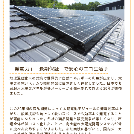
「発電力」「長期保証」で安心のエコ生活♪
地球温暖化への対策で世界的に自然エネルギーの利用が広まり、太
陽光発電システムの技術開発は目覚ましく進化しました。日本でも
家庭用太陽光パネルが各メーカーから発売されておよそ
20
年が経ち
ました。
この
20
年間の商品開発によって太陽電池モジュールの発電効率は上
がり、設置技術も向上して狭いスペースでも効率よく発電すること
が可能になりました。各社の商品開発と販売競争が激しくなり、市
場全体が低コスト化したことで、高性能の太陽光発電システムが昔
に比べお求めやすくなりました。また実績に基づいて、国内メーカ