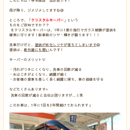
こんにちは！寺本商店 加世田です！
雨が降り、ジメジメしてますね😅
ところで、「
クリスタルキーパー
」という
ものをご存知ですか？？
をクリスタルキーパーは、1年に1度の施行でガラス被膜が塗装を
確実に守ります！新車時のツヤ・輝きが蘇ります！！！
洗車だけだと、
塗装が劣化しツヤが落ちてしまいます
😱
塗装は、
紫外線にも弱い
んです！
キーパーのメリット💡
・汚れがつきにくくなり、洗車の回数が減る
・水はじきがよくなり、綺麗が続く
・お客様の愛車を美しく長く綺麗に保ち、車の価値を守る
などたくさんあります⭐
洗車の回数が減ると当社は困りますが…💧笑
このお車は、1年に1回を3年間続けておられます↓