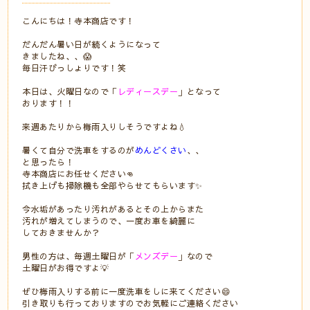
こんにちは！寺本商店です！
だんだん暑い日が続くようになって
きましたね、、😱
毎日汗びっしょりです！笑
本日は、火曜日なので「
レディースデー
」となって
おります！！
来週あたりから梅雨入りしそうですよね💧
暑くて自分で洗車をするのが
めんどくさい
、、
と思ったら！
寺本商店にお任せください👊
拭き上げも掃除機も全部やらせてもらいます✨
今水垢があったり汚れがあるとその上からまた
汚れが増えてしまうので、一度お車を綺麗に
しておきませんか？
男性の方は、毎週土曜日が「
メンズデー
」なので
土曜日がお得ですよ💡
ぜひ梅雨入りする前に一度洗車をしに来てください😄
引き取りも行っておりますのでお気軽にご連絡ください