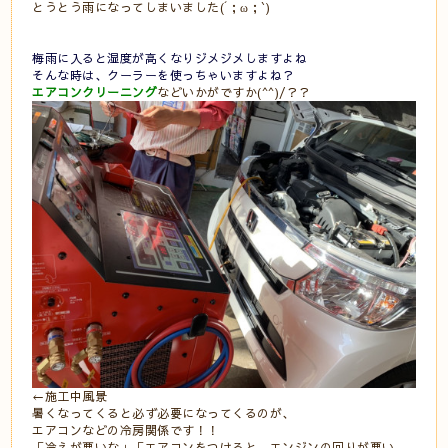
とうとう雨になってしまいました(´；ω；`)
梅雨に入ると湿度が高くなりジメジメしますよね
そんな時は、クーラーを使っちゃいますよね？
エアコンクリーニング
などいかがですか(^^)/？？
←施工中風景
暑くなってくると必ず必要になってくるのが、
エアコンなどの冷房関係です！！
「
冷えが悪いな
」「
エアコンをつけると、エンジンの回りが悪い