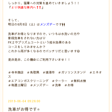
しっかり、猛暑への対策を進めていきましょう！！
『
より快適な車内へ❢❢
』
そして、
明日の6月8日（土）は
メンズデー
です🚹🚹
洗車がお得となりますので、いつもは水洗いの方や
普段洗車をされない方は💡
FK２やプリズムコートという撥水効果のある
コースをしてみませんか？
これから雨が多くなるのでバッチリだと思います😄
是非是非、この機会にご利用下さいませ！！
＃寺本商店 ＃鳥取県 ＃境港市 ＃ガソリンスタンド ＃エネオ
ス
＃エアコンガスクリーニング ＃クーラー ＃無料点検
＃毎週土曜日 ＃メンズデー ＃洗車 ＃お得
2019-06-04 09:26:00
洗車がお得です⭐