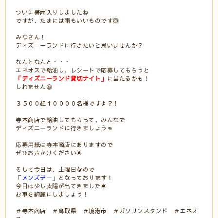
ついに梅雨入りしましたね
ですが、たまには雨もいいものです🙆
みなさん！
ディズニーランドに行きたいと思いませんか？
なんとなんと・・・
エネオスで給油し、レシートで応募してもらうと
「ディズニーランド貸切ナイト」
に当たるかも！
しれません😆
３５００組１００００名様ですよ？！
寺本商店で給油してもらって、みんなで
ディズニーランドに行きましょう👊
応募用紙は寺本商店にありますので
ぜひお声かけください🌟
そして今日は、土曜日なので
「
メンズデー
」となっております！
今日は少し太陽が出てきました☀
お車を綺麗にしましょう！
＃寺本商店 ＃鳥取県 ＃境港市 ＃ガソリンスタンド ＃エネオ