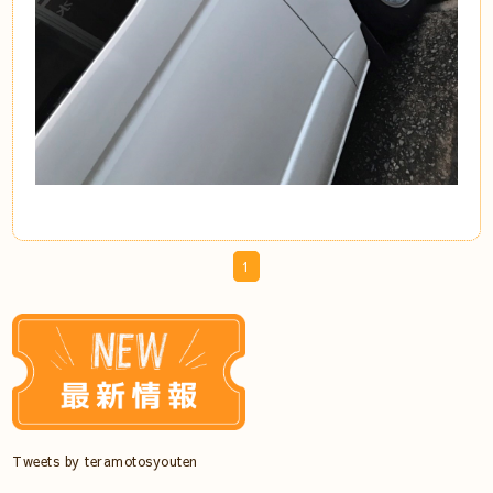
1
Tweets by teramotosyouten