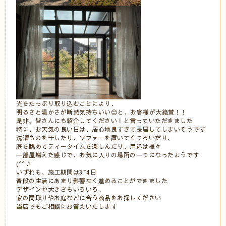
光をたっぷり取り込むことにより、
明るさと温かさが断然気持ちいい😊と、お客様が大絶賛！！
是非、皆さんにも紹介してください！と言っていただきました
特に、お天気の良い日は、居心地良すぎて長居してしまいそうです
洗濯ものを干したり、ソファーを置いてくつろいだり、
庭を眺めてティータイムを楽しんだり、用途は様々
一部屋増えた感じで、お気に入りの場所の一つになったようです
(^^♪
いずれも、施工期間は3~4日
普段の生活にあまり影響なく進めることができました
デザインや大きさもいろいろ、
家の間取りやお庭などに合う商品をお探しください
当店でもご相談にお答えいたします