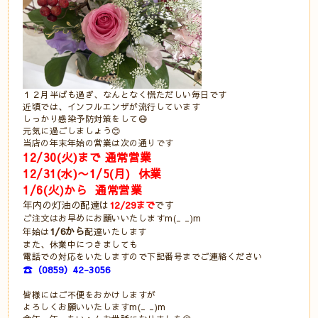
１２月半ばも過ぎ、なんとなく慌ただしい毎日です
近頃では、インフルエンザが流行しています
しっかり感染予防対策をして😷
元気に過ごしましょう😊
当店の年末年始の営業は次の通りです
12/30(火)まで 通常営業
12/31(水)〜1/5(月) 休業
1/6(火)から 通常営業
年内の灯油の配達は
12/29まで
です
ご注文はお早めにお願いいたしますm(_ _)m
1/6から
年始は
配達いたします
また、休業中につきましても
電話での対応をいたしますので下記番号までご連絡ください
☎（0859）42-3056
皆様にはご不便をおかけしますが
よろしくお願いいたしますm(_ _)m