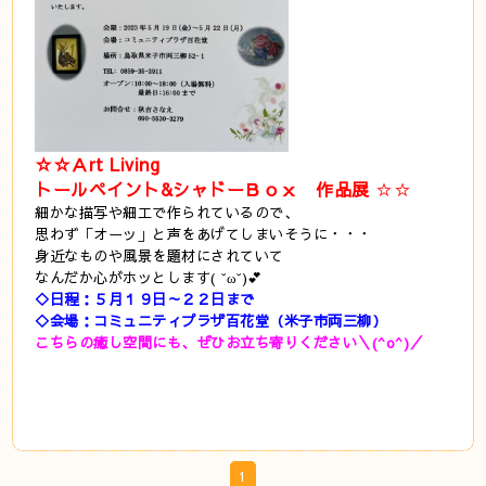
☆☆Ａrt Living
トールペイント&シャドーＢｏｘ 作品展
☆☆
細かな描写や細工で作られているの
で、
思わず「オーッ」と声をあげてしまいそうに・・・
身近なものや風景を題材にされていて
なんだか心がホッとします( ˘ω˘)💕
◇日程：５月１９日～２２日まで
◇会場：コミュニティプラザ百花堂（米子市両三柳）
こちらの癒し空間にも、ぜひお立ち寄りください＼(^o^)／
1