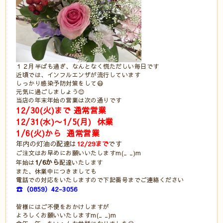
１２月半ばも過ぎ、なんとなく慌ただしい毎日です
近頃では、インフルエンザが流行しています
しっかり感染予防対策をして😷
元気に過ごしましょう😊
当店の年末年始の営業は次の通りです
12/30(火)まで 通常営業
12/31(水)〜1/5(月) 休業
1/6(火)から 通常営業
年内の灯油の配達は
12/29まで
です
ご注文はお早めにお願いいたしますm(_ _)m
1/6から
年始は
配達いたします
また、休業中につきましても
電話での対応をいたしますので下記番号までご連絡ください
☎（0859）42-3056
皆様にはご不便をおかけしますが
よろしくお願いいたしますm(_ _)m