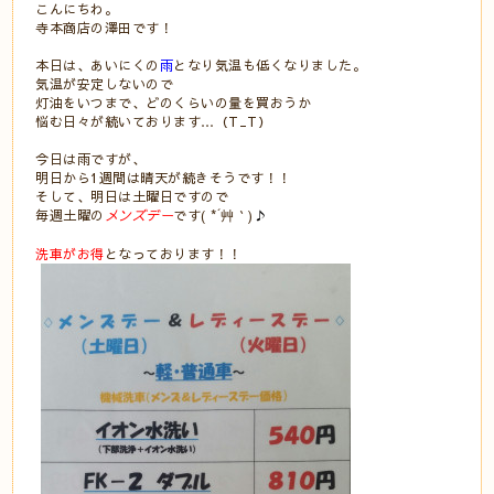
こんにちわ。
寺本商店の澤田です！
本日は、あいにくの
雨
となり気温も低くなりました。
気温が安定しないので
灯油をいつまで、どのくらいの量を買おうか
悩む日々が続いております…（T_T）
今日は雨ですが、
明日から1週間は晴天が続きそうです！！
そして、明日は土曜日ですので
毎週土曜の
メンズデー
です( *´艸｀)
♪
洗車がお得
となっております！！