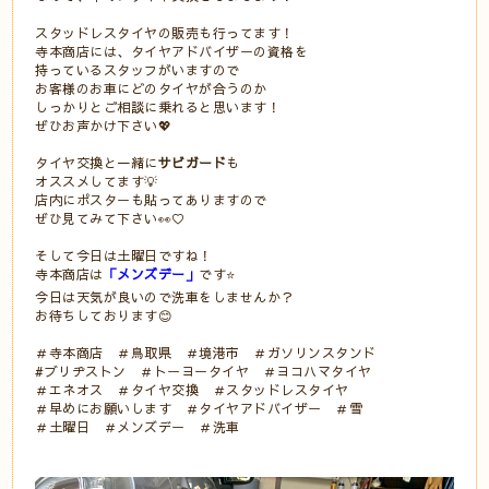
スタッドレスタイヤの販売も行ってます！
寺本商店には、タイヤアドバイザーの資格を
持っているスタッフがいますので
お客様のお車にどのタイヤが合うのか
しっかりとご相談に乗れると思います！
ぜひお声かけ下さい💖
タイヤ交換と一緒に
サビガード
も
オススメしてます💡
店内にポスターも貼ってありますので
ぜひ見てみて下さい👀♡
そして今日は土曜日ですね！
寺本商店は
「メンズデー」
です⭐
今日は天気が良いので洗車をしませんか？
お待ちしております😊
＃寺本商店 ＃鳥取県 ＃境港市 ＃ガソリンスタンド
#ブリヂストン ＃トーヨータイヤ ＃ヨコハマタイヤ
＃エネオス ＃タイヤ交換 ＃スタッドレスタイヤ
＃早めにお願いします ＃タイヤアドバイザー ＃雪
＃土曜日 ＃メンズデー ＃洗車