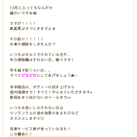
12月に入ってもなんだか
暖かいですね😂
ですが！！！！
お正月
はすぐにきますよ🎍
その前に！！！！！
お車の掃除をしませんか？
いつもはセルフでされている方や、
中の掃除機はされない方、様々です！
年を越す前くらいは、、
すべて
ピカピカ
にしてあげましょう🚘✨
寺本商店は、ボディーの拭き上げから
室内清掃まで！すべて！やらせていただきます✊
普段あまり拭かないホイールまで👀
いつも水洗いしかされない方は
ワンランク上の撥水効果のあるものなど
オススメします💡♡
洗車サービス券が余っている方も！
この機会に！