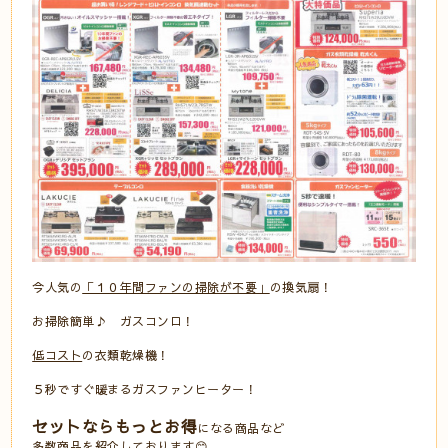
今人気の
「１０年間ファンの掃除が不要」
の換気扇！
お掃除簡単♪ ガスコンロ！
低コスト
の衣類乾燥機！
５秒ですぐ暖まるガスファンヒーター！
セットならもっとお得
になる商品など
多数商品を紹介しております😊