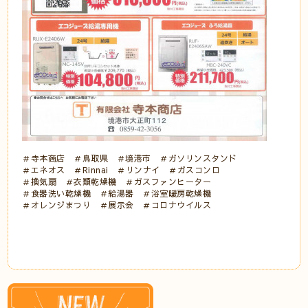
＃寺本商店 ＃鳥取県 ＃境港市 ＃ガソリンスタンド
＃エネオス ＃Rinnai ＃リンナイ ＃ガスコンロ
＃換気扇 ＃衣類乾燥機 ＃ガスファンヒーター
＃食器洗い乾燥機 ＃給湯器 ＃浴室暖房乾燥機
＃オレンジまつり ＃展示会 ＃コロナウイルス