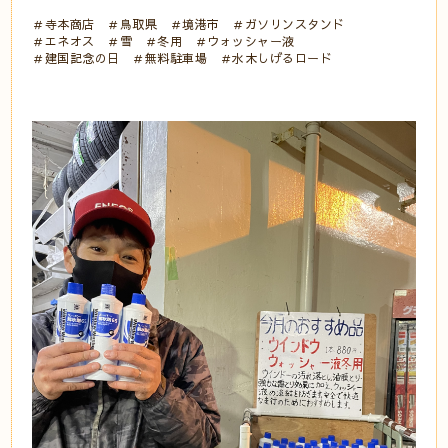
＃寺本商店 ＃鳥取県 ＃境港市 ＃ガソリンスタンド
＃エネオス ＃雪 ＃冬用 ＃ウォッシャー液
＃建国記念の日 ＃無料駐車場 ＃水木しげるロード