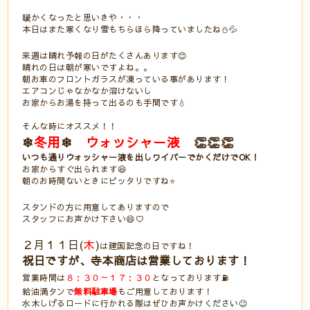
暖かくなったと思いきや・・・
本日はまた寒くなり雪もちらほら降っていましたね⛄💦
来週は晴れ予報の日がたくさんあります😊
晴れの日は朝が寒いですよね。。
朝お車のフロントガラスが凍っている事があります！
エアコンじゃなかなか溶けないし
お家からお湯を持って出るのも手間です💧
そんな時にオススメ！！
❄
冬用
❄
ウォッシャー液
👏👏👏
いつも通りウォッシャー液を出しワイパーでかくだけでOK！
お家からすぐ出られます😆
朝のお時間ないときにピッタリですね⭐
スタンドの方に用意してありますので
スタッフにお声かけ下さい😄♡
２月１１日(
木
)
は建国記念の日ですね！
祝日ですが、寺本商店は営業しております！
営業時間は
８：３０～１７：３０
となっております⛽
給油満タンで
無料駐車場
もご用意しております！
水木しげるロードに行かれる際はぜひお声かけください😉