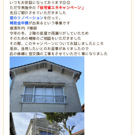
いつもお世話になっております😊😊⠀
ただ今実施中の
「住宅省エネキャンペーン」
⠀
先日ご紹介させていただきました
窓のリノベーション
を行って、⠀
補助金申請
が出来るという事業です
境港市内 F様邸⠀
今年の冬、２階の部屋で雨漏りがしていたため
そのための補修のご相談をいただきました
その際、このキャンペーンについてお話しましたところ
是非、活用したいとのお返事がありましたので
庇の修繕と窓交換の工事をさせていただく事になりました