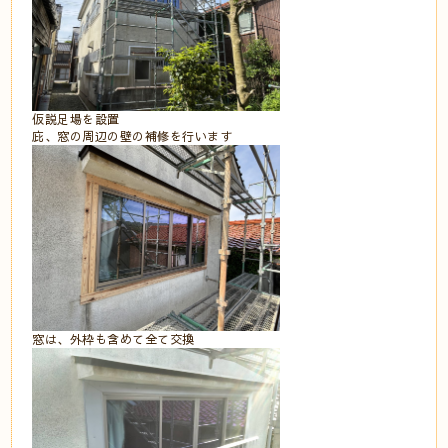
仮説足場を設置⠀
庇、窓の周辺の壁の補修を行います⠀
窓は、外枠も含めて全て交換