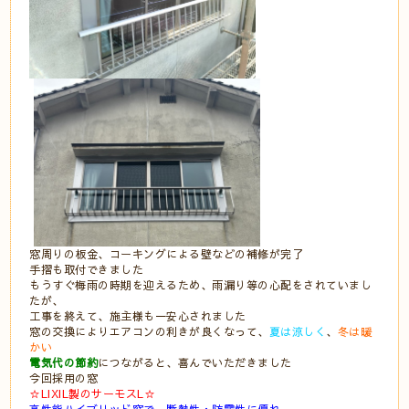
窓周りの板金、コーキングによる壁などの補修が完了
手摺も取付できました
もうすぐ梅雨の時期を迎えるため、雨漏り等の心配をされていまし
たが、
工事を終えて、施主様も一安心されました
窓の交換によりエアコンの利きが良くなって、
夏は涼しく
、
冬は暖
かい
電気代の節約
につながると、喜んでいただきました
今回採用の窓⠀
☆LIXIL製のサーモスL☆
⠀
高性能ハイブリッド窓で、断熱性・防露性に優れ、⠀