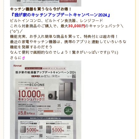
キッチン機器を買うなら今がお得！
『我が家のキッチンアップデートキャンペーン2024』
ビルトインコンロ、ビルトイン食洗器、レンジフード
これら対象商品のご購入で、最大
30,000円
のキャッシュバック＼
(^o^)／
機能充実、お手入れ簡単な商品を買って、特典付とは超お得！
最近の家電やキッチン機器は、携帯のアプリと連動していろいろな
機能を発揮するのだそう
なんて便利で画期的なのでしょう！驚きがいっぱいです(≧▽≦)
さらに
☝