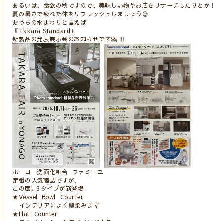
あるいは、食欲の秋ですので、美味しい物やお店をリサーチしたりとか！⠀
夏の暑さで疲れた体をリフレッシュしましょう😊⠀⠀
おうちの水まわりと言えば⠀
『Takara Standard』
新製品の発表展示会のお知らせです💁💁‍♂️
ホーロー洗面化粧台 ファミーユ⠀
定番の人気商品ですが、⠀
この度、3タイプが新登場⠀
★Vessel Bowl Counter⠀
インテリアによく馴染みます⠀
★Flat Counter⠀