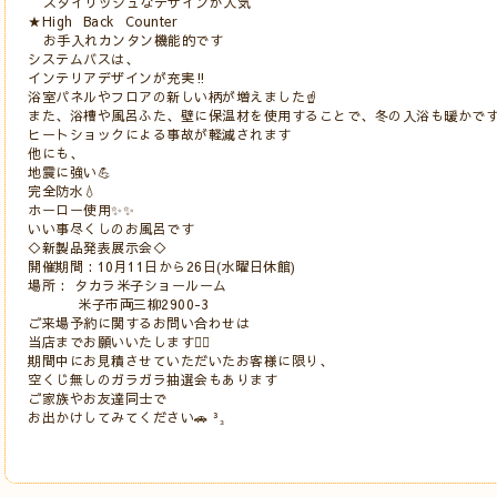
スタイリッシュなデザインが人気
★High Back Counter⠀
お手入れカンタン機能的です
システムバスは、⠀
インテリアデザインが充実‼️⠀
浴室パネルやフロアの新しい柄が増えました☝️⠀
また、浴槽や風呂ふた、壁に保温材を使用することで、冬の入浴も暖かです
ヒートショックによる事故が軽減されます⠀
他にも、⠀
地震に強い💪⠀
完全防水💧⠀
ホーロー使用✨️✨️⠀
いい事尽くしのお風呂です⠀
◇新製品発表展示会◇⠀
開催期間 : 10月11日から26日(水曜日休館)⠀
場所 : タカラ米子ショールーム⠀
米子市両三柳2900-3⠀
ご来場予約に関するお問い合わせは⠀
当店までお願いいたします🙇‍♀️⠀
期間中にお見積させていただいたお客様に限り、⠀
空くじ無しのガラガラ抽選会もあります⠀
ご家族やお友達同士で⠀
お出かけしてみてください🚗 ³₃