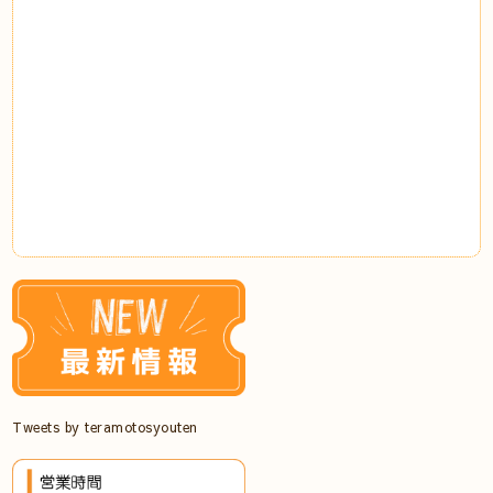
⠀
⠀
⠀
⠀
⠀
⠀
⠀
⠀
⠀
⠀
Tweets by teramotosyouten