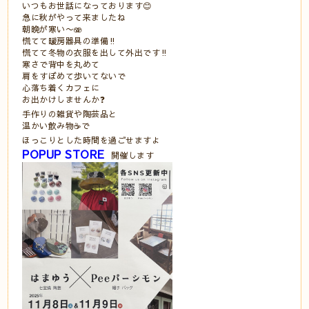
いつもお世話になっております😊⠀
急に秋がやって来ましたね⠀
朝晩が寒い〜🫨⠀
慌てて暖房器具の準備‼️⠀
慌てて冬物の衣服を出して外出です‼️⠀⠀
寒さで背中を丸めて⠀
肩をすぼめて歩いてないで⠀
心落ち着くカフェに⠀
お出かけしませんか❓⠀
手作りの雑貨や陶芸品と⠀
温かい飲み物☕️で⠀
ほっこりとした時間を過ごせますよ⠀
POPUP STORE
開催します