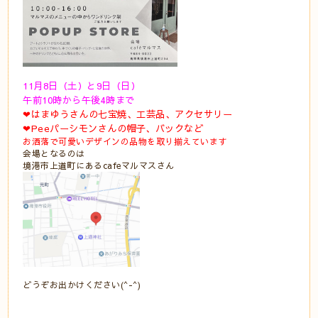
11月8日（土）と9日（日）
⠀
午前10時から午後4時まで
❤︎はまゆうさんの七宝焼、工芸品、アクセサリー⠀
❤︎Peeパーシモンさんの帽子、バックなど⠀
お洒落で可愛いデザインの品物を取り揃えています⠀
会場となるのは⠀
境港市上道町にあるcafeマルマスさん
⠀
どうぞお出かけください(^-^)⠀
⠀
⠀